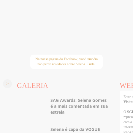
Na nossa página do Facebook, você também
não perde novidades sobre Selena. Curta!
GALERIA
WE
Entre
SAG Awards: Selena Gomez
Visita
é a mais comentada em sua
estreia
O
SG
repres
com a 
inform
Selena é capa da VOGUE
tenha 