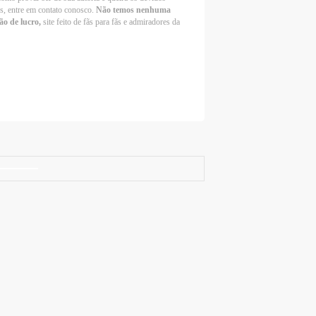
os, entre em contato conosco.
Não temos nenhuma
ão de lucro,
site feito de fãs para fãs e admiradores da
Selena Gomez Fans For Change