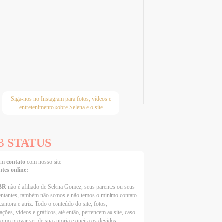
Siga-nos no Instagram para fotos, vídeos e
entretenimento sobre Selena e o site
B
STATUS
 em
contato
com nosso site
ntes online:
BR
não é afiliado de Selena Gomez, seus parentes ou seus
entantes, também não somos e não temos o mínimo contato
cantora e atriz. Todo o conteúdo do site, fotos,
ações, vídeos e gráficos, até então, pertencem ao site, caso
como provar ser de sua autoria e queira os devidos