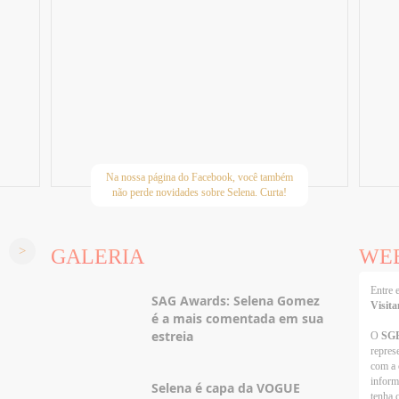
Na nossa página do Facebook, você também
não perde novidades sobre Selena. Curta!
GALERIA
WE
Entre
SAG Awards: Selena Gomez
Visita
é a mais comentada em sua
estreia
O
SG
repres
com a 
inform
Selena é capa da VOGUE
tenha 