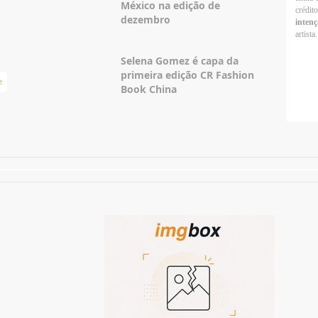
México na edição de
crédit
dezembro
intenç
artista.
Selena Gomez é capa da
primeira edição CR Fashion
e
Taylor Swift Brasil
Book China