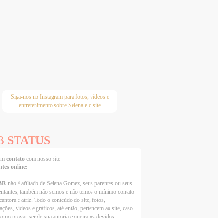
Siga-nos no Instagram para fotos, vídeos e
entretenimento sobre Selena e o site
B
STATUS
 em
contato
com nosso site
ntes online:
BR
não é afiliado de Selena Gomez, seus parentes ou seus
entantes, também não somos e não temos o mínimo contato
cantora e atriz. Todo o conteúdo do site, fotos,
ações, vídeos e gráficos, até então, pertencem ao site, caso
como provar ser de sua autoria e queira os devidos