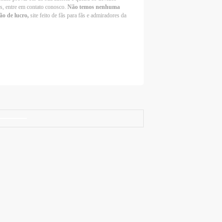
os, entre em contato conosco.
Não temos nenhuma
ão de lucro,
site feito de fãs para fãs e admiradores da
Selena Gomez Fans For Change