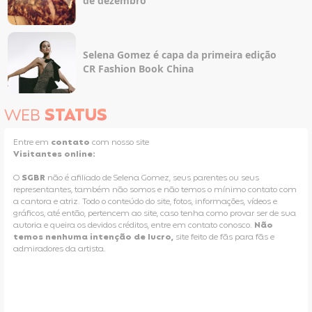
de dezembro
Selena Gomez é capa da primeira edição
CR Fashion Book China
WEB
STATUS
Entre em
contato
com nosso site
Visitantes online:
O
SGBR
não é afiliado de Selena Gomez, seus parentes ou seus
representantes, também não somos e não temos o mínimo contato com
a cantora e atriz. Todo o conteúdo do site, fotos, informações, vídeos e
gráficos, até então, pertencem ao site, caso tenha como provar ser de sua
autoria e queira os devidos créditos, entre em contato conosco.
Não
temos nenhuma intenção de lucro,
site feito de fãs para fãs e
admiradores da artista.