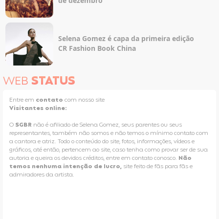
de dezembro
Selena Gomez é capa da primeira edição
CR Fashion Book China
WEB
STATUS
Entre em
contato
com nosso site
Visitantes online:
O
SGBR
não é afiliado de Selena Gomez, seus parentes ou seus
representantes, também não somos e não temos o mínimo contato com
a cantora e atriz. Todo o conteúdo do site, fotos, informações, vídeos e
gráficos, até então, pertencem ao site, caso tenha como provar ser de sua
autoria e queira os devidos créditos, entre em contato conosco.
Não
temos nenhuma intenção de lucro,
site feito de fãs para fãs e
admiradores da artista.