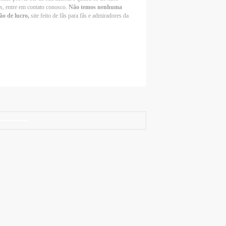
os, entre em contato conosco.
Não temos nenhuma
ão de lucro,
site feito de fãs para fãs e admiradores da
Selena Gomez Fans For Change