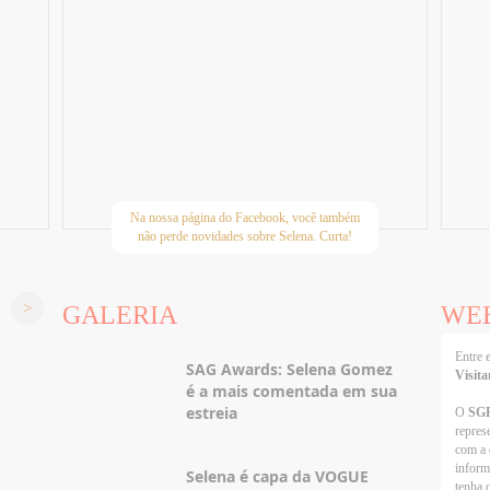
Na nossa página do Facebook, você também
não perde novidades sobre Selena. Curta!
GALERIA
WE
Entre
SAG Awards: Selena Gomez
Visita
é a mais comentada em sua
estreia
O
SG
repres
com a 
inform
Selena é capa da VOGUE
tenha 