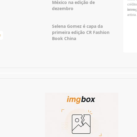
México na edição de
crédit
dezembro
intenç
artista.
Selena Gomez é capa da
primeira edição CR Fashion
e
Taylor Swift Brasil
Book China