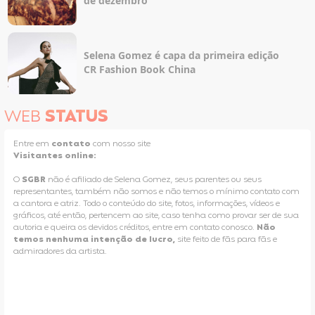
de dezembro
Selena Gomez é capa da primeira edição
CR Fashion Book China
WEB
STATUS
Entre em
contato
com nosso site
Visitantes online:
O
SGBR
não é afiliado de Selena Gomez, seus parentes ou seus
representantes, também não somos e não temos o mínimo contato com
a cantora e atriz. Todo o conteúdo do site, fotos, informações, vídeos e
gráficos, até então, pertencem ao site, caso tenha como provar ser de sua
autoria e queira os devidos créditos, entre em contato conosco.
Não
temos nenhuma intenção de lucro,
site feito de fãs para fãs e
admiradores da artista.