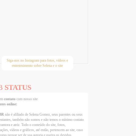
Siga-nos no Instagram para fotos, vídeos e
entretenimento sobre Selena e o site
B
STATUS
 em
contato
com nosso site
ntes online:
BR
não é afiliado de Selena Gomez, seus parentes ou seus
entantes, também não somos e não temos o mínimo contato
cantora e atriz. Todo o conteúdo do site, fotos,
ações, vídeos e gráficos, até então, pertencem ao site, caso
como provar ser de sua autoria e queira os devidos