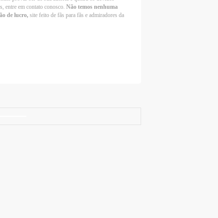
os, entre em contato conosco.
Não temos nenhuma
ão de lucro,
site feito de fãs para fãs e admiradores da
Selena Gomez Fans For Change