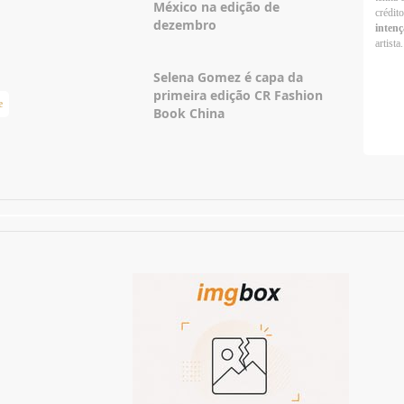
México na edição de
crédit
dezembro
intenç
artista.
Selena Gomez é capa da
primeira edição CR Fashion
e
Taylor Swift Brasil
Book China