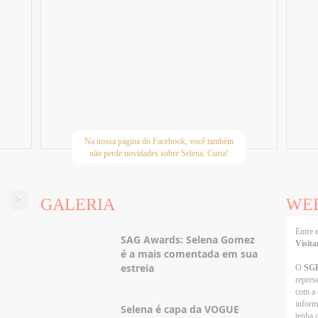
Na nossa página do Facebook, você também
não perde novidades sobre Selena. Curta!
GALERIA
WE
Entre
SAG Awards: Selena Gomez
Visita
é a mais comentada em sua
estreia
O
SG
repres
com a 
inform
Selena é capa da VOGUE
tenha 