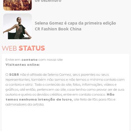
de dezembro
Selena Gomez é capa da primeira edição
CR Fashion Book China
WEB
STATUS
Entre em
contato
com nosso site
Visitantes online:
O
SGBR
não é afiliado de Selena Gomez, seus parentes ou seus
representantes, também não somos e não temos o mínimo contato com
a cantora e atriz. Todo o conteúdo do site, fotos, informações, vídeos e
gráficos, até então, pertencem ao site, caso tenha como provar ser de sua
autoria e queira os devidos créditos, entre em contato conosco.
Não
temos nenhuma intenção de lucro,
site feito de fãs para fãs e
admiradores da artista.