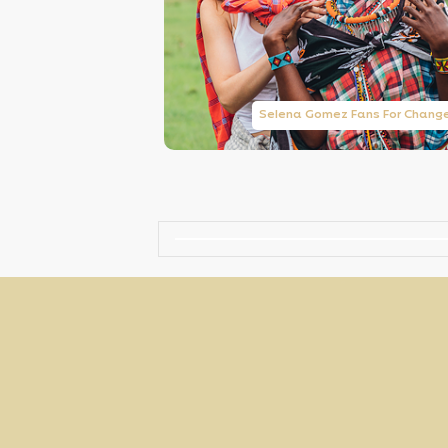
Taylor Swift Brasil
Selena Gomez Fans For Chang