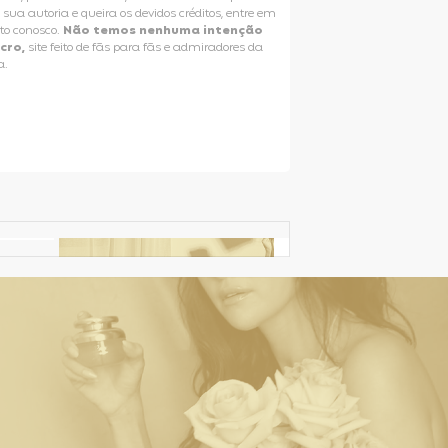
e sua autoria e queira os devidos créditos, entre em
to conosco.
Não temos nenhuma intenção
ucro,
site feito de fãs para fãs e admiradores da
a.
Selena Gomez Fans For Change