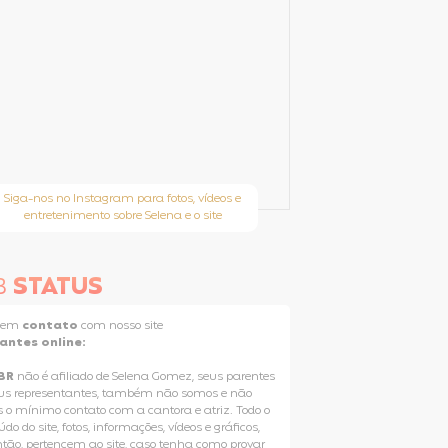
Siga-nos no Instagram para fotos, vídeos e
entretenimento sobre Selena e o site
B
STATUS
e em
contato
com nosso site
tantes online:
BR
não é afiliado de Selena Gomez, seus parentes
us representantes, também não somos e não
 o mínimo contato com a cantora e atriz. Todo o
do do site, fotos, informações, vídeos e gráficos,
ntão, pertencem ao site, caso tenha como provar