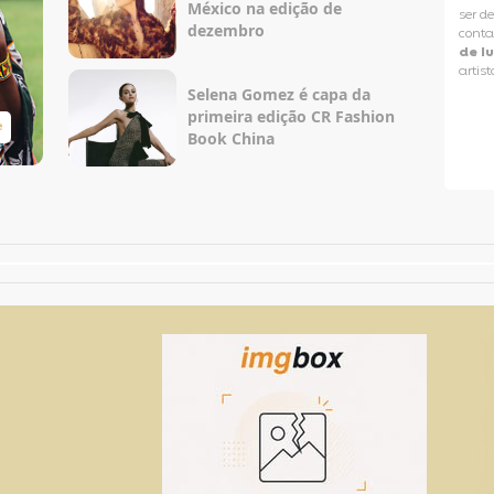
México na edição de
ser d
dezembro
conta
de l
artist
Selena Gomez é capa da
primeira edição CR Fashion
e
Taylor Swift Brasil
Book China