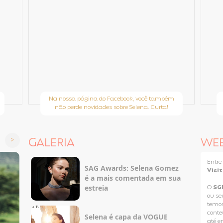
Na nossa página do Facebook, você também
não perde novidades sobre Selena. Curta!
GALERIA
WE
Entr
SAG Awards: Selena Gomez
Visi
é a mais comentada em sua
estreia
O
SG
ou se
temos
conteú
Selena é capa da VOGUE
até e