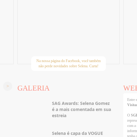
Na nossa página do Facebook, você também
não perde novidades sobre Selena. Curta!
GALERIA
WE
Entre
SAG Awards: Selena Gomez
Visita
é a mais comentada em sua
estreia
O
SG
repres
com a 
inform
Selena é capa da VOGUE
tenha 