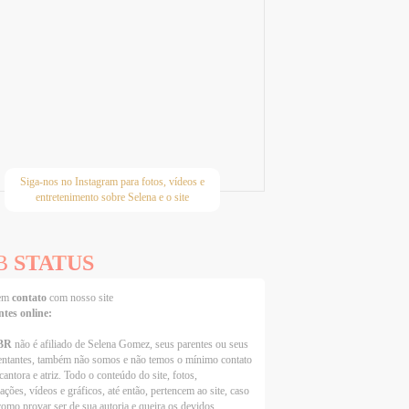
Siga-nos no Instagram para fotos, vídeos e
entretenimento sobre Selena e o site
B
STATUS
 em
contato
com nosso site
ntes online:
BR
não é afiliado de Selena Gomez, seus parentes ou seus
entantes, também não somos e não temos o mínimo contato
cantora e atriz. Todo o conteúdo do site, fotos,
ações, vídeos e gráficos, até então, pertencem ao site, caso
como provar ser de sua autoria e queira os devidos