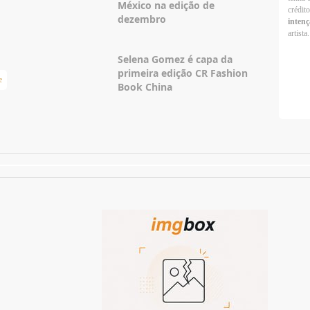
México na edição de
crédit
dezembro
intenç
artista.
Selena Gomez é capa da
primeira edição CR Fashion
e
Taylor Swift Brasil
Book China