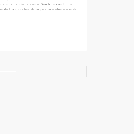
os, entre em contato conosco.
Não temos nenhuma
ão de lucro,
site feito de fãs para fãs e admiradores da
Selena Gomez Fans For Change