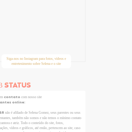
Siga-nos no Instagram para fotos, vídeos e
entretenimento sobre Selena e o site
STATUS
B
contato
 em
com nosso site
tantes online:
BR
não é afiliado de Selena Gomez, seus parentes ou seus
entantes, também não somos e não temos o mínimo contato
cantora e atriz. Todo o conteúdo do site, fotos,
ações, vídeos e gráficos, até então, pertencem ao site, caso