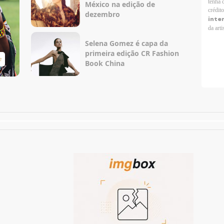
tenha 
México na edição de
crédit
dezembro
inte
da arti
Selena Gomez é capa da
primeira edição CR Fashion
e
Taylor Swift Brasil
Book China