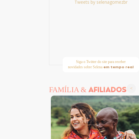
Tweets by selenagomezbr
Siga o Twitter do site para receber
em tempo real
novidades sobre Selena
AFILIADOS
FAMÍLIA &