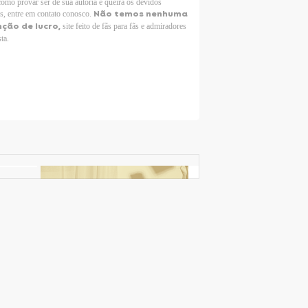
como provar ser de sua autoria e queira os devidos
Não temos nenhuma
os, entre em contato conosco.
nção de lucro,
site feito de fãs para fãs e admiradores
sta.
Selena Gomez Fans For Change