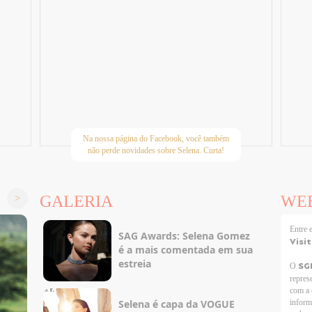
Na nossa página do Facebook, você também
não perde novidades sobre Selena. Curta!
GALERIA
WE
Entre
SAG Awards: Selena Gomez
Visi
é a mais comentada em sua
estreia
SG
O
repres
com a 
Selena é capa da VOGUE
inform