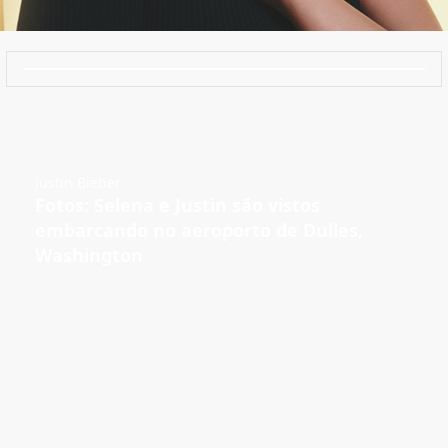
Justin Bieber
Fotos: Selena e Justin são vistos
embarcando no aeroporto de Dulles,
Washington