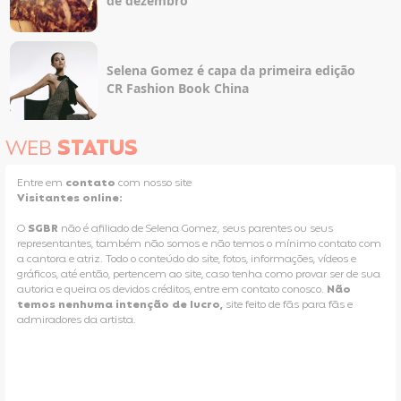
de dezembro
Selena Gomez é capa da primeira edição
CR Fashion Book China
WEB
STATUS
Entre em
contato
com nosso site
Visitantes online:
O
SGBR
não é afiliado de Selena Gomez, seus parentes ou seus
representantes, também não somos e não temos o mínimo contato com
a cantora e atriz. Todo o conteúdo do site, fotos, informações, vídeos e
gráficos, até então, pertencem ao site, caso tenha como provar ser de sua
autoria e queira os devidos créditos, entre em contato conosco.
Não
temos nenhuma intenção de lucro,
site feito de fãs para fãs e
admiradores da artista.