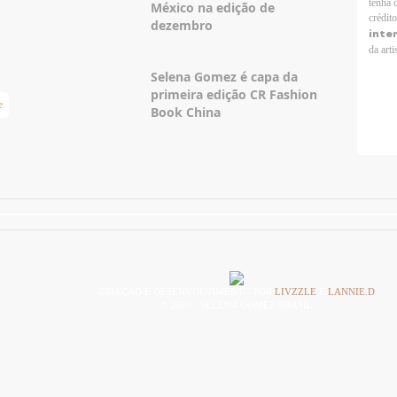
tenha 
México na edição de
crédit
dezembro
inte
da arti
Selena Gomez é capa da
primeira edição CR Fashion
e
Taylor Swift Brasil
Book China
CRIAÇÃO E DESENVOLVIMENTO POR
LIVZZLE
E
LANNIE.D
© 2020 - SELENA GOMEZ BRASIL