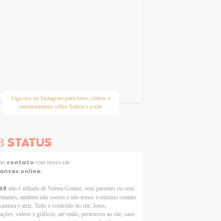
Siga-nos no Instagram para fotos, vídeos e
entretenimento sobre Selena e o site
STATUS
B
contato
 em
com nosso site
tantes online:
BR
não é afiliado de Selena Gomez, seus parentes ou seus
entantes, também não somos e não temos o mínimo contato
cantora e atriz. Todo o conteúdo do site, fotos,
ações, vídeos e gráficos, até então, pertencem ao site, caso