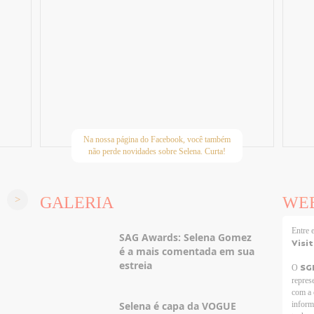
Na nossa página do Facebook, você também
não perde novidades sobre Selena. Curta!
GALERIA
WE
Entre
SAG Awards: Selena Gomez
Visi
é a mais comentada em sua
estreia
SG
O
repres
com a 
Selena é capa da VOGUE
inform