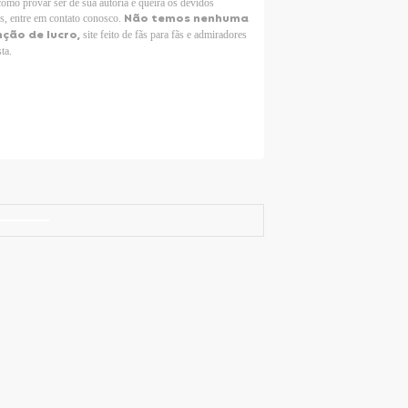
como provar ser de sua autoria e queira os devidos
Não temos nenhuma
os, entre em contato conosco.
nção de lucro,
site feito de fãs para fãs e admiradores
sta.
Selena Gomez Fans For Change