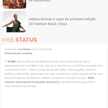
de dezembro
Selena Gomez é capa da primeira edição
CR Fashion Book China
WEB
STATUS
Entre em
contato
com nosso site
Visitantes online:
O
SGBR
não é afiliado de Selena Gomez, seus parentes ou seus
representantes, também não somos e não temos o mínimo contato com
a cantora e atriz. Todo o conteúdo do site, fotos, informações, vídeos e
gráficos, até então, pertencem ao site, caso tenha como provar ser de sua
autoria e queira os devidos créditos, entre em contato conosco.
Não
temos nenhuma intenção de lucro,
site feito de fãs para fãs e
admiradores da artista.