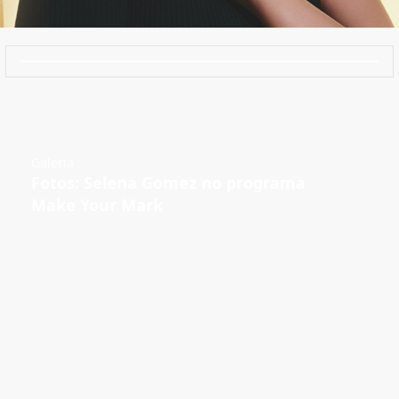
Galeria
Fotos: Selena Gomez no programa
Make Your Mark