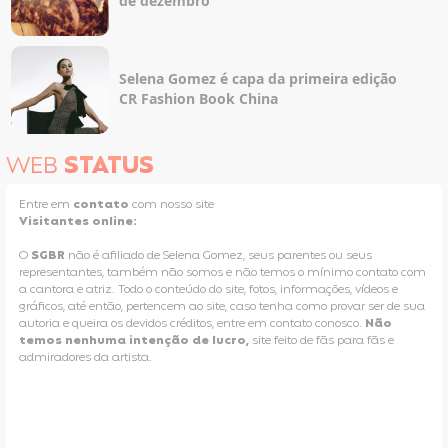
de dezembro
Selena Gomez é capa da primeira edição
CR Fashion Book China
WEB
STATUS
Entre em
contato
com nosso site
Visitantes online:
O
SGBR
não é afiliado de Selena Gomez, seus parentes ou seus
representantes, também não somos e não temos o mínimo contato com
a cantora e atriz. Todo o conteúdo do site, fotos, informações, vídeos e
gráficos, até então, pertencem ao site, caso tenha como provar ser de sua
autoria e queira os devidos créditos, entre em contato conosco.
Não
temos nenhuma intenção de lucro,
site feito de fãs para fãs e
admiradores da artista.