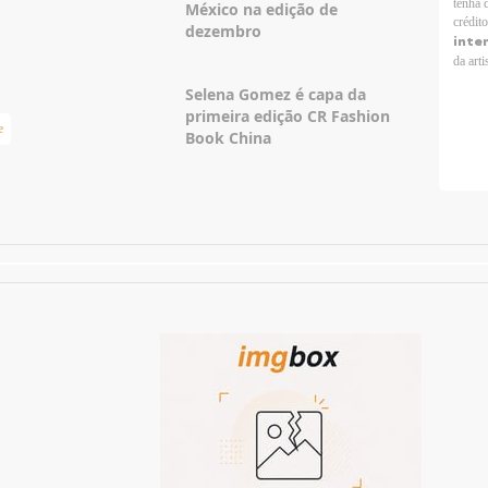
tenha 
México na edição de
crédit
dezembro
inte
da arti
Selena Gomez é capa da
primeira edição CR Fashion
e
Taylor Swift Brasil
Book China