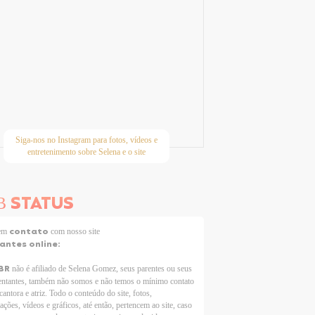
Siga-nos no Instagram para fotos, vídeos e
entretenimento sobre Selena e o site
STATUS
B
contato
 em
com nosso site
tantes online:
BR
não é afiliado de Selena Gomez, seus parentes ou seus
entantes, também não somos e não temos o mínimo contato
cantora e atriz. Todo o conteúdo do site, fotos,
ações, vídeos e gráficos, até então, pertencem ao site, caso