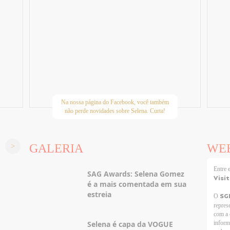
Na nossa página do Facebook, você também
não perde novidades sobre Selena. Curta!
GALERIA
WE
Entre
SAG Awards: Selena Gomez
Visi
é a mais comentada em sua
estreia
SG
O
repres
com a 
Selena é capa da VOGUE
inform