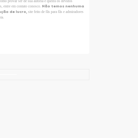
como provar ser de sua autoria e queira os devidos
Não temos nenhuma
os, entre em contato conosco.
nção de lucro,
site feito de fãs para fãs e admiradores
sta.
Selena Gomez Fans For Change