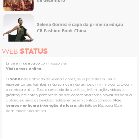
de dezembro
Selena Gomez é capa da primeira edição
CR Fashion Book China
WEB
STATUS
Entre em
contato
com nosso site
Visitantes online:
O
SGBR
não é afiliado de Selena Gomez, seus parentes ou seus
representantes, também não somos e não temos o mínimo contato com
a cantora e atriz. Todo o conteúdo do site, fotos, informações, vídeos e
gráficos, até então, pertencem ao site, caso tenha como provar ser de sua
autoria e queira os devidos créditos, entre em contato conosco.
Não
temos nenhuma intenção de lucro,
site feito de fãs para fãs e
admiradores da artista.