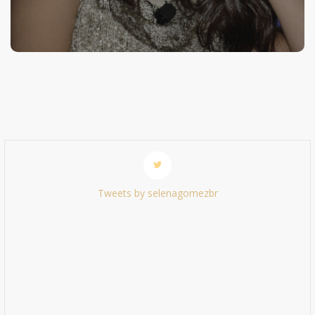
Tweets by selenagomezbr