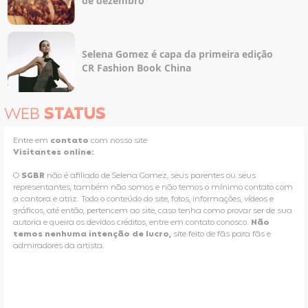
de dezembro
Selena Gomez é capa da primeira edição
CR Fashion Book China
WEB
STATUS
Entre em
contato
com nosso site
Visitantes online:
O
SGBR
não é afiliado de Selena Gomez, seus parentes ou seus
representantes, também não somos e não temos o mínimo contato com
a cantora e atriz. Todo o conteúdo do site, fotos, informações, vídeos e
gráficos, até então, pertencem ao site, caso tenha como provar ser de sua
autoria e queira os devidos créditos, entre em contato conosco.
Não
temos nenhuma intenção de lucro,
site feito de fãs para fãs e
admiradores da artista.