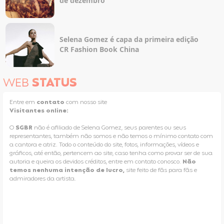
de dezembro
Selena Gomez é capa da primeira edição
CR Fashion Book China
WEB
STATUS
Entre em
contato
com nosso site
Visitantes online:
O
SGBR
não é afiliado de Selena Gomez, seus parentes ou seus
representantes, também não somos e não temos o mínimo contato com
a cantora e atriz. Todo o conteúdo do site, fotos, informações, vídeos e
gráficos, até então, pertencem ao site, caso tenha como provar ser de sua
autoria e queira os devidos créditos, entre em contato conosco.
Não
temos nenhuma intenção de lucro,
site feito de fãs para fãs e
admiradores da artista.