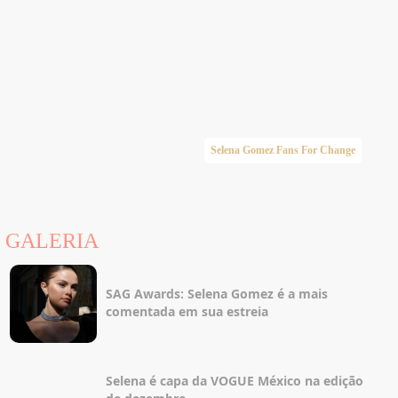
Selena Gomez Fans For Change
GALERIA
SAG Awards: Selena Gomez é a mais
comentada em sua estreia
Selena é capa da VOGUE México na edição