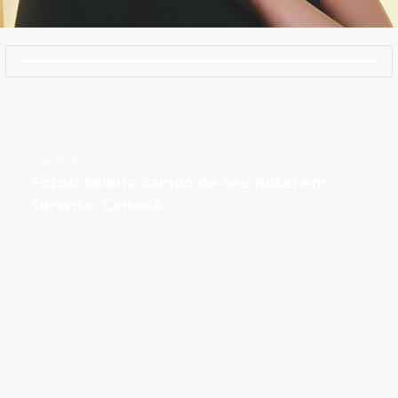
Candids
Fotos: Selena saindo de seu hotel em
Toronto, Canadá