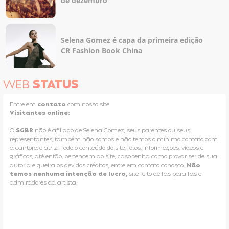
de dezembro
Selena Gomez é capa da primeira edição
CR Fashion Book China
WEB
STATUS
Entre em
contato
com nosso site
Visitantes online:
O
SGBR
não é afiliado de Selena Gomez, seus parentes ou seus
representantes, também não somos e não temos o mínimo contato com
a cantora e atriz. Todo o conteúdo do site, fotos, informações, vídeos e
gráficos, até então, pertencem ao site, caso tenha como provar ser de sua
autoria e queira os devidos créditos, entre em contato conosco.
Não
temos nenhuma intenção de lucro,
site feito de fãs para fãs e
admiradores da artista.