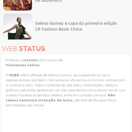
de dezembro
Selena Gomez é capa da primeira edição
CR Fashion Book China
WEB
STATUS
Entre em
contato
com nosso site
Visitantes online:
O
SGBR
não é afiliado de Selena Gomez, seus parentes ou seus
representantes, também não somos e não temos o mínimo contato com
a cantora e atriz. Todo o conteúdo do site, fotos, informações, vídeos e
gráficos, até então, pertencem ao site, caso tenha como provar ser de sua
autoria e queira os devidos créditos, entre em contato conosco.
Não
temos nenhuma intenção de lucro,
site feito de fãs para fãs e
admiradores da artista.