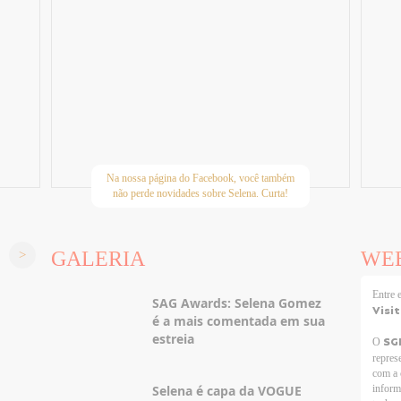
Na nossa página do Facebook, você também
não perde novidades sobre Selena. Curta!
GALERIA
WE
Entre
SAG Awards: Selena Gomez
Visi
é a mais comentada em sua
estreia
SG
O
repres
com a 
Selena é capa da VOGUE
inform