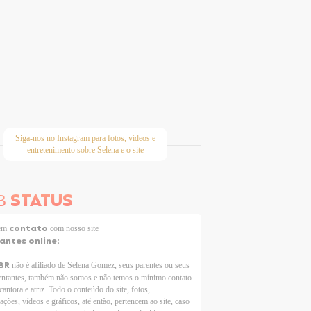
Siga-nos no Instagram para fotos, vídeos e
entretenimento sobre Selena e o site
STATUS
B
contato
 em
com nosso site
tantes online:
BR
não é afiliado de Selena Gomez, seus parentes ou seus
entantes, também não somos e não temos o mínimo contato
cantora e atriz. Todo o conteúdo do site, fotos,
ações, vídeos e gráficos, até então, pertencem ao site, caso