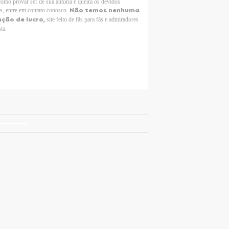
como provar ser de sua autoria e queira os devidos
Não temos nenhuma
os, entre em contato conosco.
nção de lucro,
site feito de fãs para fãs e admiradores
sta.
Selena Gomez Fans For Change