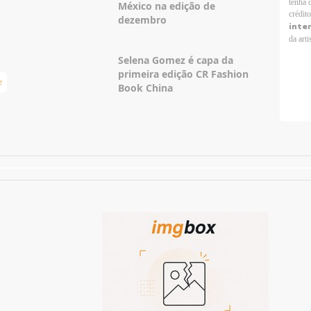
tenha 
México na edição de
crédit
dezembro
inte
da arti
Selena Gomez é capa da
primeira edição CR Fashion
e
Taylor Swift Brasil
Book China