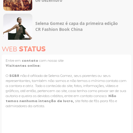
de dezembro
Selena Gomez é capa da primeira edição
CR Fashion Book China
WEB
STATUS
Entre em
contato
com nosso site
Visitantes online:
O
SGBR
não é afiliado de Selena Gomez, seus parentes ou seus
representantes, também não somos e não temos o mínimo contato com
a cantora e atriz. Todo o conteúdo do site, fotos, informações, vídeos e
gráficos, até então, pertencem ao site, caso tenha como provar ser de sua
autoria e queira os devidos créditos, entre em contato conosco.
Não
temos nenhuma intenção de lucro,
site feito de fãs para fãs e
admiradores da artista.