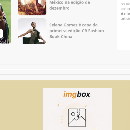
México na edição de
ser d
dezembro
conta
de l
artist
Selena Gomez é capa da
primeira edição CR Fashion
e
Taylor Swift Brasil
Book China