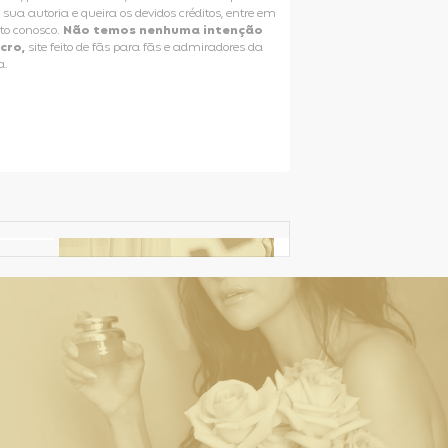
e sua autoria e queira os devidos créditos, entre em
to conosco.
Não temos nenhuma intenção
ucro,
site feito de fãs para fãs e admiradores da
a.
Selena Gomez Fans For Change