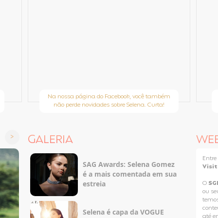
Na nossa página do Facebook, você também
não perde novidades sobre Selena. Curta!
GALERIA
WE
Entr
SAG Awards: Selena Gomez
Visi
é a mais comentada em sua
estreia
O
SG
ou se
temos
conteú
Selena é capa da VOGUE
até e