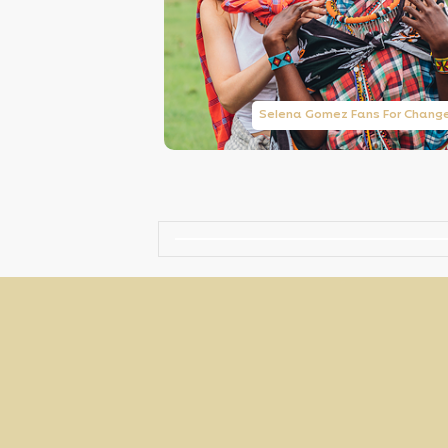
Taylor Swift Brasil
Selena Gomez Fans For Chang