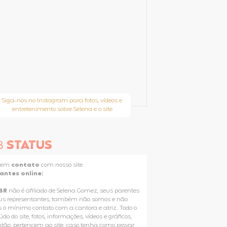
Siga-nos no Instagram para fotos, vídeos e
entretenimento sobre Selena e o site
B
STATUS
e em
contato
com nosso site
tantes online:
BR
não é afiliado de Selena Gomez, seus parentes
us representantes, também não somos e não
 o mínimo contato com a cantora e atriz. Todo o
do do site, fotos, informações, vídeos e gráficos,
ntão, pertencem ao site, caso tenha como provar