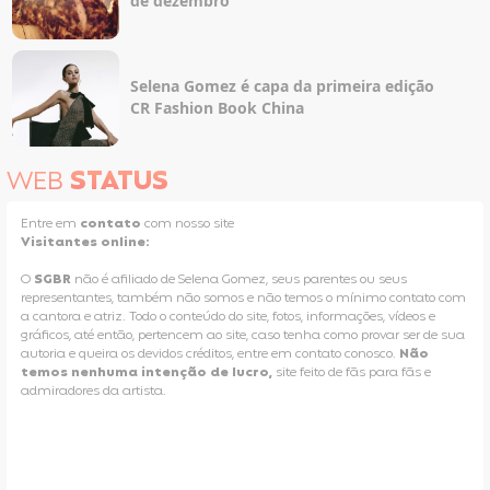
de dezembro
Selena Gomez é capa da primeira edição
CR Fashion Book China
WEB
STATUS
Entre em
contato
com nosso site
Visitantes online:
O
SGBR
não é afiliado de Selena Gomez, seus parentes ou seus
representantes, também não somos e não temos o mínimo contato com
a cantora e atriz. Todo o conteúdo do site, fotos, informações, vídeos e
gráficos, até então, pertencem ao site, caso tenha como provar ser de sua
autoria e queira os devidos créditos, entre em contato conosco.
Não
temos nenhuma intenção de lucro,
site feito de fãs para fãs e
admiradores da artista.