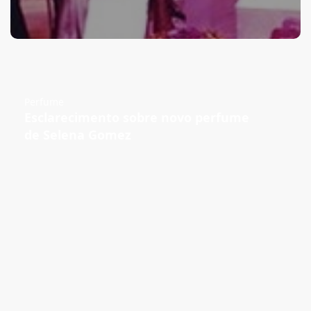
Perfume
Esclarecimento sobre novo perfume
de Selena Gomez