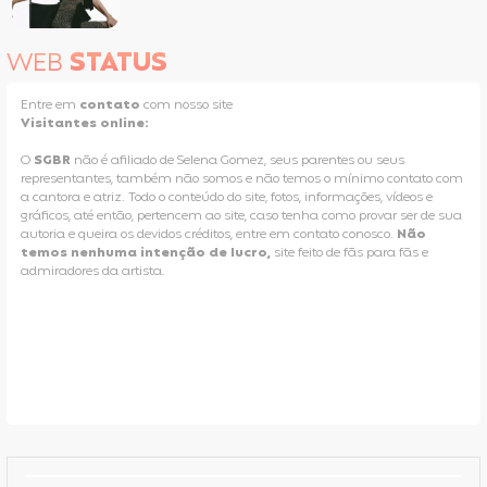
WEB
STATUS
Entre em
contato
com nosso site
Visitantes online:
O
SGBR
não é afiliado de Selena Gomez, seus parentes ou seus
representantes, também não somos e não temos o mínimo contato com
a cantora e atriz. Todo o conteúdo do site, fotos, informações, vídeos e
gráficos, até então, pertencem ao site, caso tenha como provar ser de sua
autoria e queira os devidos créditos, entre em contato conosco.
Não
temos nenhuma intenção de lucro,
site feito de fãs para fãs e
admiradores da artista.