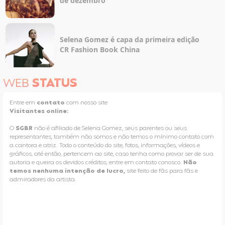
de dezembro
Selena Gomez é capa da primeira edição
CR Fashion Book China
WEB
STATUS
Entre em
contato
com nosso site
Visitantes online:
O
SGBR
não é afiliado de Selena Gomez, seus parentes ou seus
representantes, também não somos e não temos o mínimo contato com
a cantora e atriz. Todo o conteúdo do site, fotos, informações, vídeos e
gráficos, até então, pertencem ao site, caso tenha como provar ser de sua
autoria e queira os devidos créditos, entre em contato conosco.
Não
temos nenhuma intenção de lucro,
site feito de fãs para fãs e
admiradores da artista.