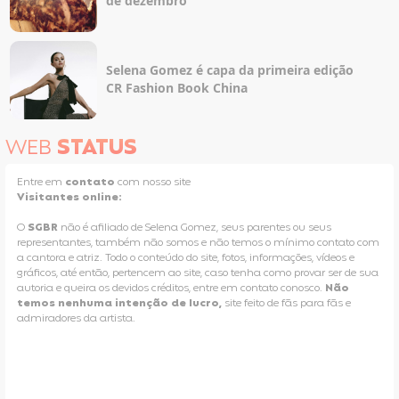
de dezembro
Selena Gomez é capa da primeira edição
CR Fashion Book China
WEB
STATUS
Entre em
contato
com nosso site
Visitantes online:
O
SGBR
não é afiliado de Selena Gomez, seus parentes ou seus
representantes, também não somos e não temos o mínimo contato com
a cantora e atriz. Todo o conteúdo do site, fotos, informações, vídeos e
gráficos, até então, pertencem ao site, caso tenha como provar ser de sua
autoria e queira os devidos créditos, entre em contato conosco.
Não
temos nenhuma intenção de lucro,
site feito de fãs para fãs e
admiradores da artista.