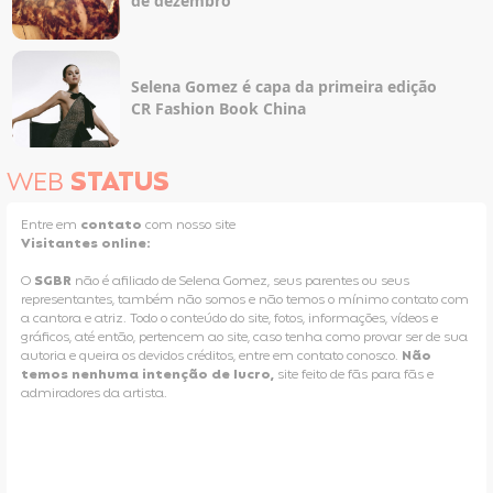
de dezembro
Selena Gomez é capa da primeira edição
CR Fashion Book China
WEB
STATUS
Entre em
contato
com nosso site
Visitantes online:
O
SGBR
não é afiliado de Selena Gomez, seus parentes ou seus
representantes, também não somos e não temos o mínimo contato com
a cantora e atriz. Todo o conteúdo do site, fotos, informações, vídeos e
gráficos, até então, pertencem ao site, caso tenha como provar ser de sua
autoria e queira os devidos créditos, entre em contato conosco.
Não
temos nenhuma intenção de lucro,
site feito de fãs para fãs e
admiradores da artista.