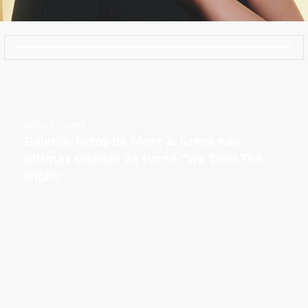
Meet & Greet
Galeria: Fotos do Meet & Greet nas
últimas cidades da turnê “We Own The
Night”