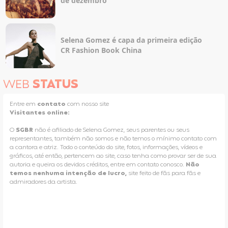
de dezembro
Selena Gomez é capa da primeira edição
CR Fashion Book China
WEB
STATUS
Entre em
contato
com nosso site
Visitantes online:
O
SGBR
não é afiliado de Selena Gomez, seus parentes ou seus
representantes, também não somos e não temos o mínimo contato com
a cantora e atriz. Todo o conteúdo do site, fotos, informações, vídeos e
gráficos, até então, pertencem ao site, caso tenha como provar ser de sua
autoria e queira os devidos créditos, entre em contato conosco.
Não
temos nenhuma intenção de lucro,
site feito de fãs para fãs e
admiradores da artista.