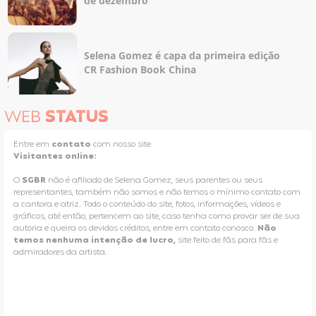
de dezembro
Selena Gomez é capa da primeira edição
CR Fashion Book China
WEB
STATUS
Entre em
contato
com nosso site
Visitantes online:
O
SGBR
não é afiliado de Selena Gomez, seus parentes ou seus
representantes, também não somos e não temos o mínimo contato com
a cantora e atriz. Todo o conteúdo do site, fotos, informações, vídeos e
gráficos, até então, pertencem ao site, caso tenha como provar ser de sua
autoria e queira os devidos créditos, entre em contato conosco.
Não
temos nenhuma intenção de lucro,
site feito de fãs para fãs e
admiradores da artista.