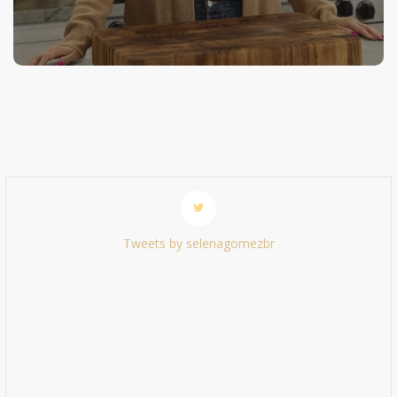
Tweets by selenagomezbr