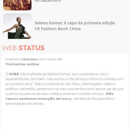
de dezembro
Selena Gomez é capa da primeira edição
CR Fashion Book China
WEB
STATUS
Entre em
contato
com nosso site
Visitantes online:
O
SGBR
não é afiliado de Selena Gomez, seus parentes ou seus
representantes, também não somos e não temos o mínimo contato com
a cantora e atriz. Todo o conteúdo do site, fotos, informações, vídeos e
gráficos, até então, pertencem ao site, caso tenha como provar ser de sua
autoria e queira os devidos créditos, entre em contato conosco.
Não
temos nenhuma intenção de lucro,
site feito de fãs para fãs e
admiradores da artista.