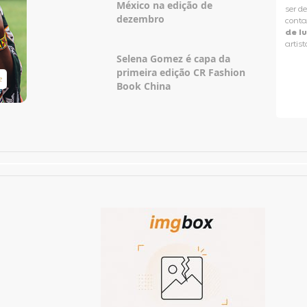
México na edição de
ser d
dezembro
conta
de l
artist
Selena Gomez é capa da
primeira edição CR Fashion
e
Taylor Swift Brasil
Book China