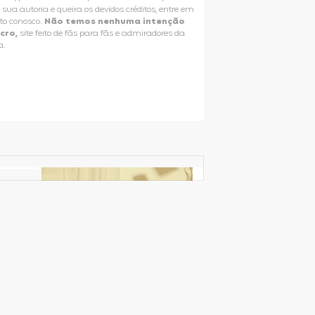
e sua autoria e queira os devidos créditos, entre em
to conosco.
Não temos nenhuma intenção
ucro,
site feito de fãs para fãs e admiradores da
a.
Selena Gomez Fans For Change