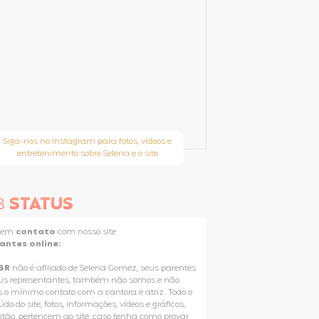
Siga-nos no Instagram para fotos, vídeos e
entretenimento sobre Selena e o site
B
STATUS
e em
contato
com nosso site
tantes online:
BR
não é afiliado de Selena Gomez, seus parentes
us representantes, também não somos e não
 o mínimo contato com a cantora e atriz. Todo o
do do site, fotos, informações, vídeos e gráficos,
ntão, pertencem ao site, caso tenha como provar