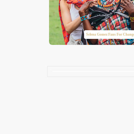
Taylor Swift Brasil
Selena Gomez Fans For Chang