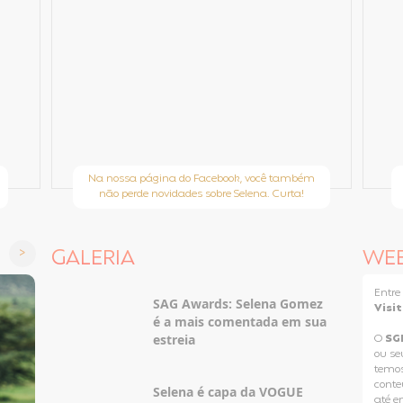
Na nossa página do Facebook, você também
não perde novidades sobre Selena. Curta!
GALERIA
WE
Entr
SAG Awards: Selena Gomez
Visi
é a mais comentada em sua
estreia
O
SG
ou se
temos
conteú
Selena é capa da VOGUE
até e