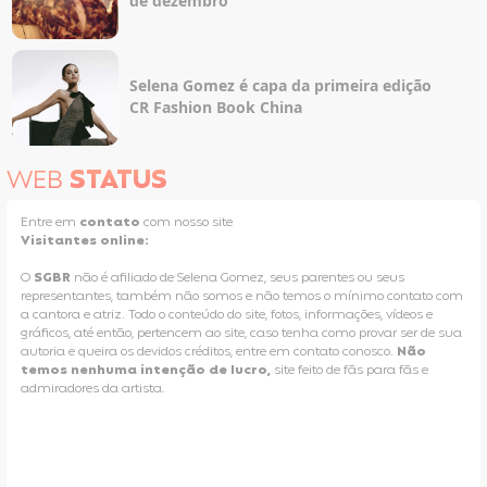
de dezembro
Selena Gomez é capa da primeira edição
CR Fashion Book China
WEB
STATUS
Entre em
contato
com nosso site
Visitantes online:
O
SGBR
não é afiliado de Selena Gomez, seus parentes ou seus
representantes, também não somos e não temos o mínimo contato com
a cantora e atriz. Todo o conteúdo do site, fotos, informações, vídeos e
gráficos, até então, pertencem ao site, caso tenha como provar ser de sua
autoria e queira os devidos créditos, entre em contato conosco.
Não
temos nenhuma intenção de lucro,
site feito de fãs para fãs e
admiradores da artista.