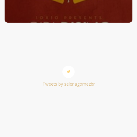
Tweets by selenagomezbr