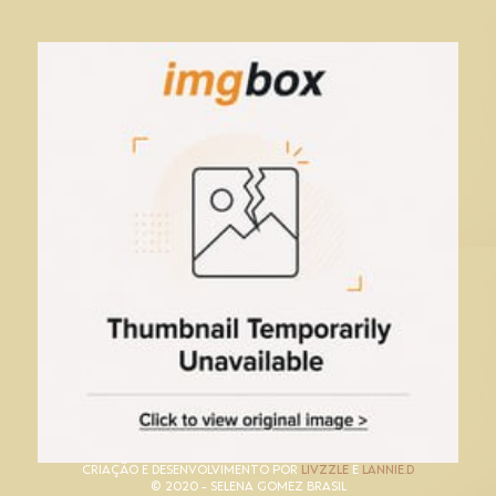
CRIAÇÃO E DESENVOLVIMENTO POR
LIVZZLE
E
LANNIE.D
© 2020 - SELENA GOMEZ BRASIL