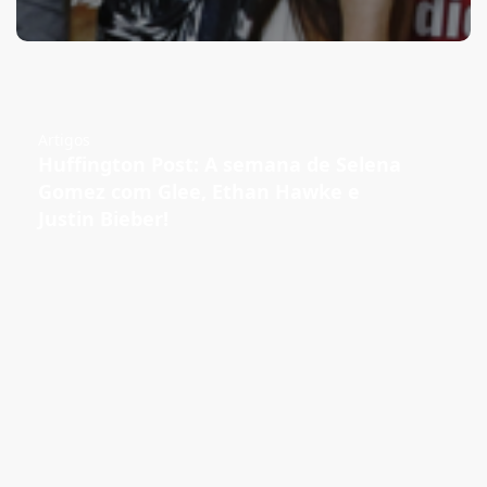
Artigos
Huffington Post: A semana de Selena
Gomez com Glee, Ethan Hawke e
Justin Bieber!