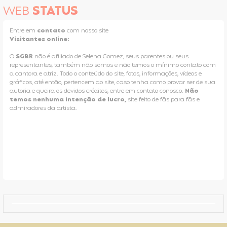
WEB
STATUS
Entre em
contato
com nosso site
Visitantes online:
O
SGBR
não é afiliado de Selena Gomez, seus parentes ou seus
representantes, também não somos e não temos o mínimo contato com
a cantora e atriz. Todo o conteúdo do site, fotos, informações, vídeos e
gráficos, até então, pertencem ao site, caso tenha como provar ser de sua
autoria e queira os devidos créditos, entre em contato conosco.
Não
temos nenhuma intenção de lucro,
site feito de fãs para fãs e
admiradores da artista.