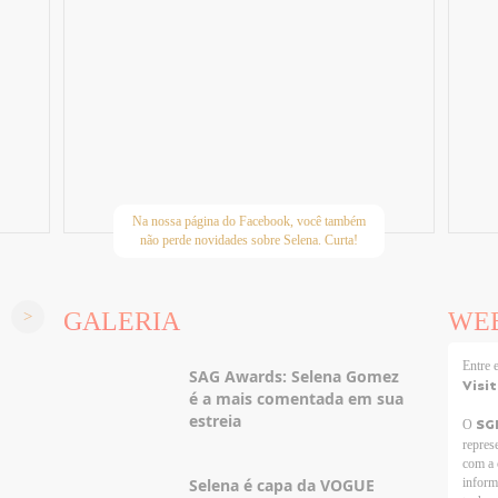
Na nossa página do Facebook, você também
não perde novidades sobre Selena. Curta!
GALERIA
WE
Entre
SAG Awards: Selena Gomez
Visi
é a mais comentada em sua
estreia
SG
O
repres
com a 
Selena é capa da VOGUE
inform