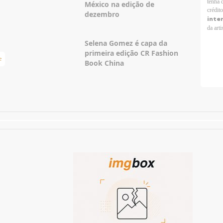
tenha 
México na edição de
crédit
dezembro
inte
da arti
Selena Gomez é capa da
primeira edição CR Fashion
e
Taylor Swift Brasil
Book China