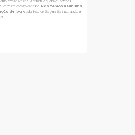
como provar ser de sua autoria e queira os devidos
Não temos nenhuma
os, entre em contato conosco.
nção de lucro,
site feito de fãs para fãs e admiradores
sta.
Selena Gomez Fans For Change