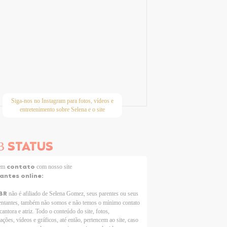
Siga-nos no Instagram para fotos, vídeos e
entretenimento sobre Selena e o site
STATUS
B
contato
 em
com nosso site
tantes online:
BR
não é afiliado de Selena Gomez, seus parentes ou seus
entantes, também não somos e não temos o mínimo contato
cantora e atriz. Todo o conteúdo do site, fotos,
ações, vídeos e gráficos, até então, pertencem ao site, caso