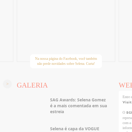
Na nossa página do Facebook, você também
não perde novidades sobre Selena. Curta!
GALERIA
WE
Entre
SAG Awards: Selena Gomez
Visi
é a mais comentada em sua
estreia
SG
O
repres
com a 
Selena é capa da VOGUE
inform