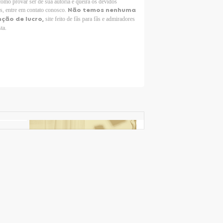
como provar ser de sua autoria e queira os devidos
Não temos nenhuma
os, entre em contato conosco.
nção de lucro,
site feito de fãs para fãs e admiradores
sta.
Selena Gomez Fans For Change