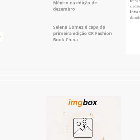
tenha 
México na edição de
crédit
dezembro
inte
da arti
Selena Gomez é capa da
primeira edição CR Fashion
e
Taylor Swift Brasil
Book China