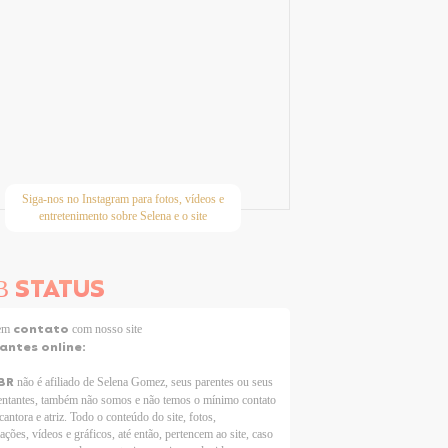
Siga-nos no Instagram para fotos, vídeos e
entretenimento sobre Selena e o site
STATUS
B
contato
 em
com nosso site
tantes online:
BR
não é afiliado de Selena Gomez, seus parentes ou seus
entantes, também não somos e não temos o mínimo contato
cantora e atriz. Todo o conteúdo do site, fotos,
ações, vídeos e gráficos, até então, pertencem ao site, caso