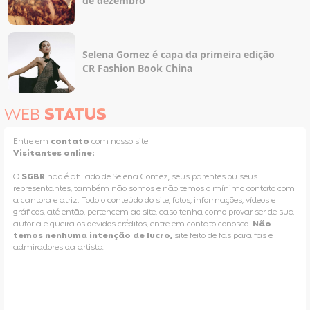
de dezembro
Selena Gomez é capa da primeira edição
CR Fashion Book China
WEB
STATUS
Entre em
contato
com nosso site
Visitantes online:
O
SGBR
não é afiliado de Selena Gomez, seus parentes ou seus
representantes, também não somos e não temos o mínimo contato com
a cantora e atriz. Todo o conteúdo do site, fotos, informações, vídeos e
gráficos, até então, pertencem ao site, caso tenha como provar ser de sua
autoria e queira os devidos créditos, entre em contato conosco.
Não
temos nenhuma intenção de lucro,
site feito de fãs para fãs e
admiradores da artista.