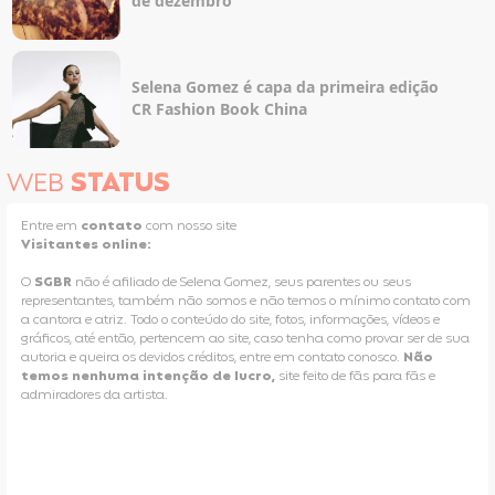
de dezembro
Selena Gomez é capa da primeira edição
CR Fashion Book China
WEB
STATUS
Entre em
contato
com nosso site
Visitantes online:
O
SGBR
não é afiliado de Selena Gomez, seus parentes ou seus
representantes, também não somos e não temos o mínimo contato com
a cantora e atriz. Todo o conteúdo do site, fotos, informações, vídeos e
gráficos, até então, pertencem ao site, caso tenha como provar ser de sua
autoria e queira os devidos créditos, entre em contato conosco.
Não
temos nenhuma intenção de lucro,
site feito de fãs para fãs e
admiradores da artista.