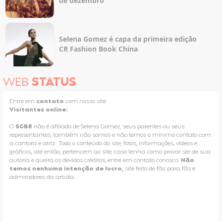
de dezembro
Selena Gomez é capa da primeira edição
CR Fashion Book China
WEB
STATUS
Entre em
contato
com nosso site
Visitantes online:
O
SGBR
não é afiliado de Selena Gomez, seus parentes ou seus
representantes, também não somos e não temos o mínimo contato com
a cantora e atriz. Todo o conteúdo do site, fotos, informações, vídeos e
gráficos, até então, pertencem ao site, caso tenha como provar ser de sua
autoria e queira os devidos créditos, entre em contato conosco.
Não
temos nenhuma intenção de lucro,
site feito de fãs para fãs e
admiradores da artista.