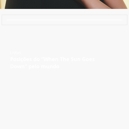
Listas
Posições do “When The Sun Goes
Down” pelo mundo