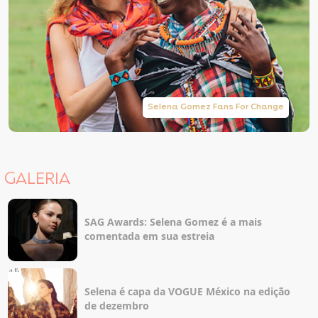
Selena Gomez Fans For Change
GALERIA
SAG Awards: Selena Gomez é a mais
comentada em sua estreia
Selena é capa da VOGUE México na edição
de dezembro