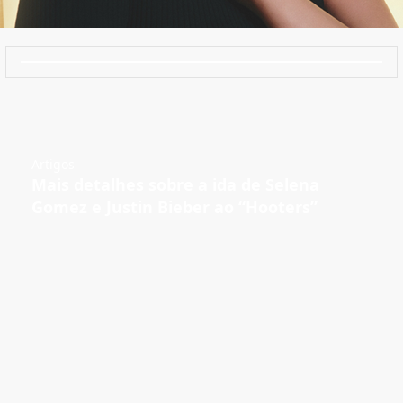
Artigos
Mais detalhes sobre a ida de Selena
Gomez e Justin Bieber ao “Hooters”