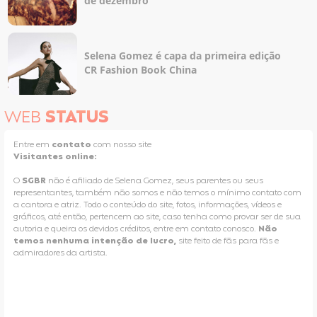
de dezembro
Selena Gomez é capa da primeira edição
CR Fashion Book China
WEB
STATUS
Entre em
contato
com nosso site
Visitantes online:
O
SGBR
não é afiliado de Selena Gomez, seus parentes ou seus
representantes, também não somos e não temos o mínimo contato com
a cantora e atriz. Todo o conteúdo do site, fotos, informações, vídeos e
gráficos, até então, pertencem ao site, caso tenha como provar ser de sua
autoria e queira os devidos créditos, entre em contato conosco.
Não
temos nenhuma intenção de lucro,
site feito de fãs para fãs e
admiradores da artista.