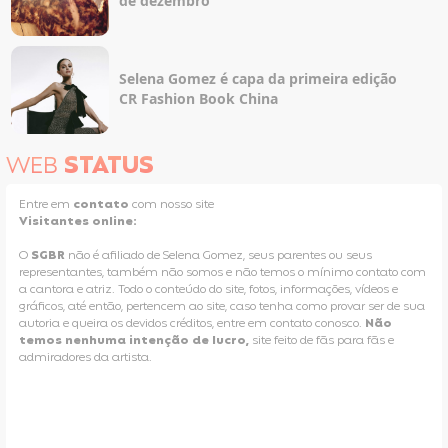
de dezembro
Selena Gomez é capa da primeira edição
CR Fashion Book China
WEB
STATUS
Entre em
contato
com nosso site
Visitantes online:
O
SGBR
não é afiliado de Selena Gomez, seus parentes ou seus
representantes, também não somos e não temos o mínimo contato com
a cantora e atriz. Todo o conteúdo do site, fotos, informações, vídeos e
gráficos, até então, pertencem ao site, caso tenha como provar ser de sua
autoria e queira os devidos créditos, entre em contato conosco.
Não
temos nenhuma intenção de lucro,
site feito de fãs para fãs e
admiradores da artista.