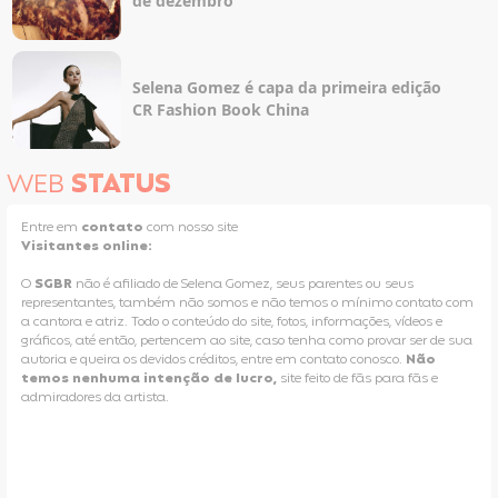
de dezembro
Selena Gomez é capa da primeira edição
CR Fashion Book China
WEB
STATUS
Entre em
contato
com nosso site
Visitantes online:
O
SGBR
não é afiliado de Selena Gomez, seus parentes ou seus
representantes, também não somos e não temos o mínimo contato com
a cantora e atriz. Todo o conteúdo do site, fotos, informações, vídeos e
gráficos, até então, pertencem ao site, caso tenha como provar ser de sua
autoria e queira os devidos créditos, entre em contato conosco.
Não
temos nenhuma intenção de lucro,
site feito de fãs para fãs e
admiradores da artista.