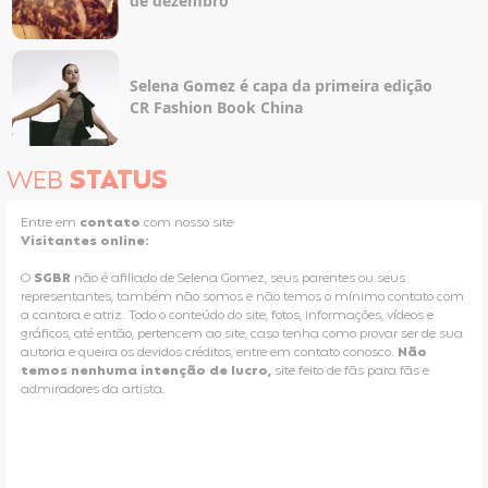
de dezembro
Selena Gomez é capa da primeira edição
CR Fashion Book China
WEB
STATUS
Entre em
contato
com nosso site
Visitantes online:
O
SGBR
não é afiliado de Selena Gomez, seus parentes ou seus
representantes, também não somos e não temos o mínimo contato com
a cantora e atriz. Todo o conteúdo do site, fotos, informações, vídeos e
gráficos, até então, pertencem ao site, caso tenha como provar ser de sua
autoria e queira os devidos créditos, entre em contato conosco.
Não
temos nenhuma intenção de lucro,
site feito de fãs para fãs e
admiradores da artista.