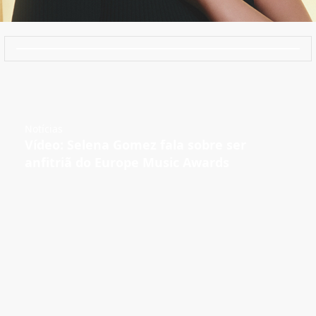
Notícias
Vídeo: Selena Gomez fala sobre ser
anfitriã do Europe Music Awards