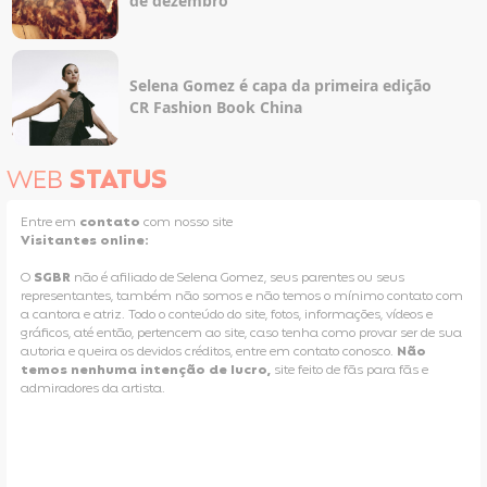
de dezembro
Selena Gomez é capa da primeira edição
CR Fashion Book China
WEB
STATUS
Entre em
contato
com nosso site
Visitantes online:
O
SGBR
não é afiliado de Selena Gomez, seus parentes ou seus
representantes, também não somos e não temos o mínimo contato com
a cantora e atriz. Todo o conteúdo do site, fotos, informações, vídeos e
gráficos, até então, pertencem ao site, caso tenha como provar ser de sua
autoria e queira os devidos créditos, entre em contato conosco.
Não
temos nenhuma intenção de lucro,
site feito de fãs para fãs e
admiradores da artista.