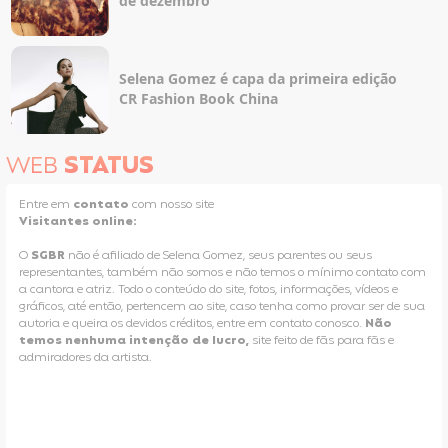
de dezembro
Selena Gomez é capa da primeira edição
CR Fashion Book China
WEB
STATUS
Entre em
contato
com nosso site
Visitantes online:
O
SGBR
não é afiliado de Selena Gomez, seus parentes ou seus
representantes, também não somos e não temos o mínimo contato com
a cantora e atriz. Todo o conteúdo do site, fotos, informações, vídeos e
gráficos, até então, pertencem ao site, caso tenha como provar ser de sua
autoria e queira os devidos créditos, entre em contato conosco.
Não
temos nenhuma intenção de lucro,
site feito de fãs para fãs e
admiradores da artista.