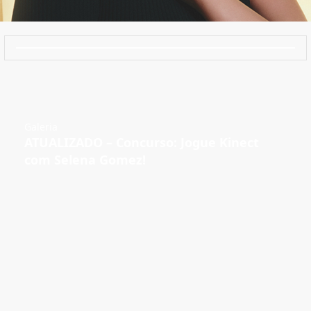
Galeria
ATUALIZADO – Concurso: Jogue Kinect
com Selena Gomez!