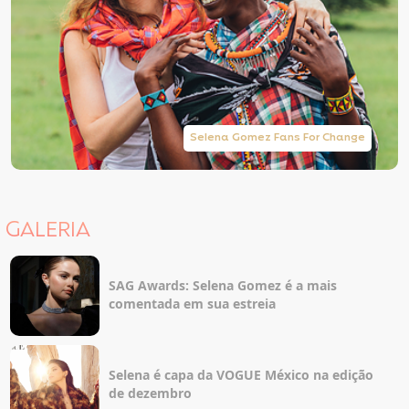
Selena Gomez Fans For Change
GALERIA
SAG Awards: Selena Gomez é a mais
comentada em sua estreia
Selena é capa da VOGUE México na edição
de dezembro