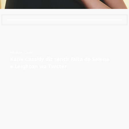
Monte Carlo
Katie Cassidy diz sentir falta de Selena
e Leighton via Twitter