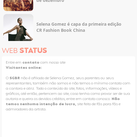
de dezembro
Selena Gomez é capa da primeira edição
CR Fashion Book China
WEB
STATUS
Entre em
contato
com nosso site
Visitantes online:
O
SGBR
não é afiliado de Selena Gomez, seus parentes ou seus
representantes, também não somos e não temos o mínimo contato com
a cantora e atriz. Todo o conteúdo do site, fotos, informações, vídeos e
gráficos, até então, pertencem ao site, caso tenha como provar ser de sua
autoria e queira os devidos créditos, entre em contato conosco.
Não
temos nenhuma intenção de lucro,
site feito de fãs para fãs e
admiradores da artista.